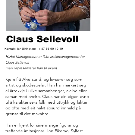
Claus Sellevoll
Kontakt:
jan@hihat.no
- +
47 56 90 19 19
HiHat Management er ikke artistmanagement for
Claus Sellevoll
men representerer han til event
Kjem frå Alversund, og livnærer seg som
artist og skodespelar. Han har markert seg i
ei årrekkje i ulike samanhenger, aleine eller
saman med andre. Claus har ein eigen evne
til å karakterisera folk med uttrykk og fakter,
og ofte med eit halvt absurd innhald på
grensa til det makabre.
Han er kjent for sine mange figurar og
treffande imitasjonar. Jon Eikemo, Sylfest