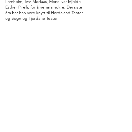
Lomheim, Ivar Medaas, Mons Ivar Mjelde,
Esther Pirelli, for å nemna nokre. Dei siste
åra har han vore knytt til Hordaland Teater
og Sogn og Fjordane Teater.
Vi har sett han i Cato&Claus , Bikubesong,
Singel&Sand, Vestlandsrevyen, Tyl og
Vestlandsrevyen II. Claus vart tildelt
Medaasprisen 2013
Bergenhus 13,
5003 Bergen, NORWAY
+
47 56 90 19 19
© 2023 by HiHat Mangement.
Powered and secured by
Wix
H
H
I
AT
management
Vi er et av landets ledende artist-management, og
representerer noe av det ypperste innen norsk kultur og
underholdning. Hva kan vi gjøre for deg?